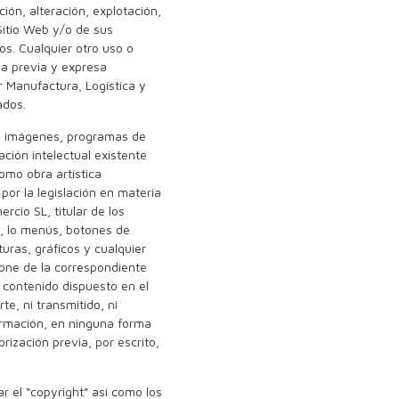
ción, alteración, explotación,
Sitio Web y/o de sus
os. Cualquier otro uso o
la previa y expresa
r Manufactura, Logística y
ados.
os, imágenes, programas de
ación intelectual existente
como obra artística
or la legislación en materia
rcio SL, titular de los
b, lo menús, botones de
uras, gráficos y cualquier
pone de la correspondiente
l contenido dispuesto en el
te, ni transmitido, ni
ormación, en ninguna forma
ización previa, por escrito,
r el “copyright” así como los