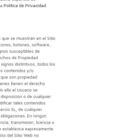
ra
Política de Privacidad
.
 que se muestran en el Sitio
iconos, botones, software,
gnos susceptibles de
erechos de Propiedad
signos distintivos, todos los
los contenidos y/o
, que son propiedad
uienes tienen el derecho
o ello el Usuario se
 disposición o de cualquier
ificar tales contenidos
rcio SL, de cualquier
 obligaciones. En ningún
ncia, transmisión, licencia o
 se establezca expresamente
Uso del Sitio Web no