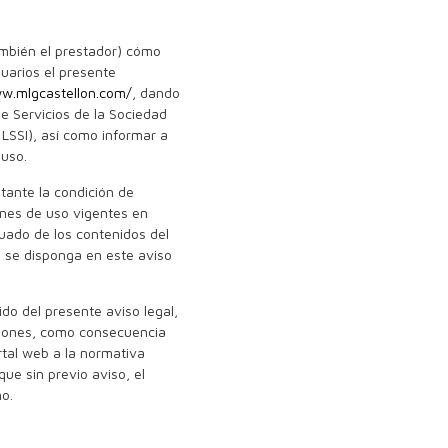
ambién el prestador) cómo
suarios el presente
w.mlgcastellon.com/
, dando
e Servicios de la Sociedad
 LSSI), así como informar a
 uso.
itante la condición de
ones de uso vigentes en
ado de los contenidos del
o se disponga en este aviso
ido del presente aviso legal,
ciones, como consecuencia
rtal web a la normativa
ue sin previo aviso, el
mo.