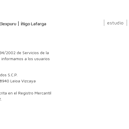
estudio
Elexpuru
Íñigo Lafarga
 34/2002 de Servicios de la
, informamos a los usuarios
dos S.C.P.
48940 Leioa Vizcaya
ita en el Registro Mercantil
.