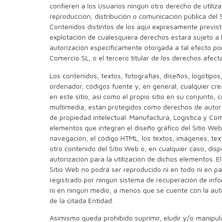
confieren a los Usuarios ningún otro derecho de utiliza
reproducción, distribución o comunicación pública del 
Contenidos distintos de los aquí expresamente previst
explotación de cualesquiera derechos estará sujeto a 
autorización específicamente otorgada a tal efecto po
Comercio SL, o el tercero titular de los derechos afect
Los contenidos, textos, fotografías, diseños, logotip
ordenador, códigos fuente y, en general, cualquier cre
en este sitio, así como el propio sitio en su conjunto, 
multimedia, están protegidos como derechos de autor p
de propiedad intelectual. Manufactura, Logística y Come
elementos que integran el diseño gráfico del Sitio We
navegación, el código HTML, los textos, imágenes, text
otro contenido del Sitio Web o, en cualquier caso, dis
autorización para la utilización de dichos elementos. E
Sitio Web no podrá ser reproducido ni en todo ni en par
registrado por ningún sistema de recuperación de inf
ni en ningún medio, a menos que se cuente con la autor
de la citada Entidad.
Asimismo queda prohibido suprimir, eludir y/o manipula