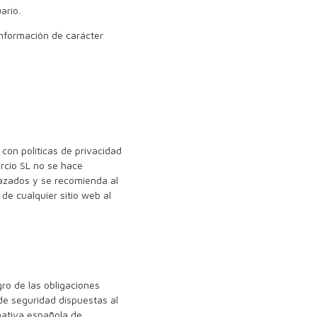
ario.
información de carácter
.
 con políticas de privacidad
ercio SL no se hace
lazados y se recomienda al
 de cualquier sitio web al
gro de las obligaciones
de seguridad dispuestas al
ativa española de