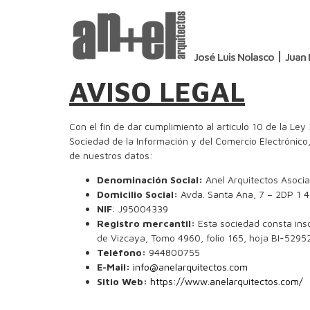
José Luis Nolasco
Juan 
AVISO LEGAL
Con el fin de dar cumplimiento al artículo 10 de la Ley
Sociedad de la Información y del Comercio Electrónico
de nuestros datos:
Denominación Social:
Anel Arquitectos Asocia
Domicilio Social:
Avda. Santa Ana, 7 – 2DP 1 
NIF
: J95004339
Registro mercantil:
Esta sociedad consta inscr
de Vizcaya, Tomo 4960, folio 165, hoja BI-52952
Teléfono:
944800755
E-Mail:
info@
anelarquitectos.com
Sitio Web:
https://www.anelarquitectos.com/