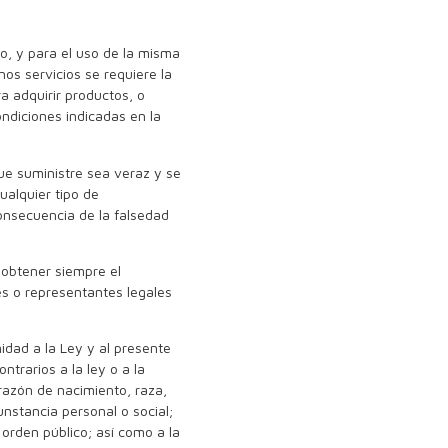
to, y para el uso de la misma
nos servicios se requiere la
a adquirir productos, o
condiciones indicadas en la
ue suministre sea veraz y se
alquier tipo de
consecuencia de la falsedad
 obtener siempre el
es o representantes legales
idad a la Ley y al presente
ntrarios a la ley o a la
razón de nacimiento, raza,
cunstancia personal o social;
 orden público; así como a la